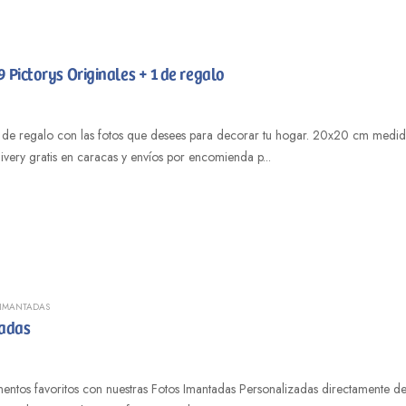
Pictorys Originales + 1 de regalo
as fotos que desees para decorar tu hogar. 20x20 cm medida cada uno. con adhesivos especiales para pegar y despegar en
livery gratis en caracas y envíos por encomienda p...
 IMANTADAS
tadas
entos favoritos con nuestras Fotos Imantadas Personalizadas directamente de