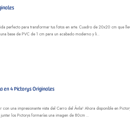
ginales
tida perfecto para transformar tus fotos en arte. Cuadro de 20x20 cm que llev
una base de PVC de 1 cm para un acabado moderno y li...
la en 4 Pictorys Originales
 con una impresionante vista del Cerro del Ávila! Ahora disponible en Picto
l juntar los Pictorys formarías una imagen de 80cm ...