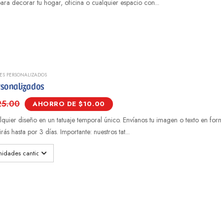
ara decorar tu hogar, oficina o cualquier espacio con...
ES PERSONALIZADOS
rsonalizados
25.00
AHORRO DE $10.00
quier diseño en un tatuaje temporal único. Envíanos tu imagen o texto en fo
rás hasta por 3 días. Importante: nuestros tat...