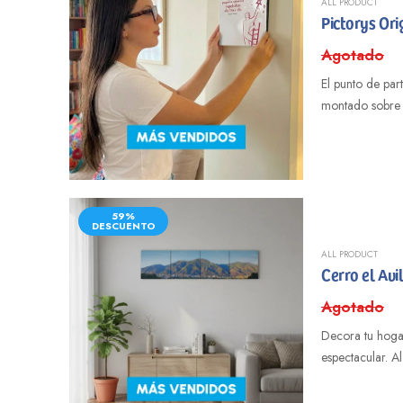
ALL PRODUCT
Pictorys Ori
Agotado
El punto de par
montado sobre 
59%
DESCUENTO
ALL PRODUCT
Cerro el Avi
Agotado
Decora tu hogar
espectacular. A