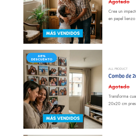
Agotado
Crea un impacto
en papel lienzo
68%
DESCUENTO
ALL PRODUCT
Combo de 20
Agotado
Transforma cual
20x20 cm preser