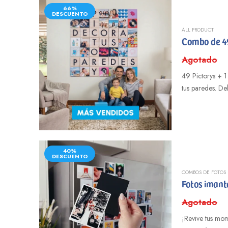
66%
DESCUENTO
ALL PRODUCT
Combo de 49 
Agotado
49 Pictorys + 1 de regalo con l
tus paredes. De
40%
DESCUENTO
COMBOS DE FOTOS
Fotos iman
Agotado
¡Revive tus mom