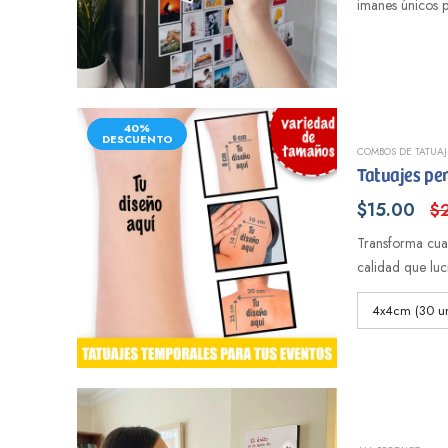
imanes únicos p
40%
DESCUENTO
COMBOS DE TATUAJ
Tatuajes pe
$15.00
$
Transforma cual
calidad que luci