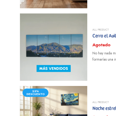
ALL PRODUCT
Cerro el Avi
Agotado
No hay nada mas
formarías una 
25%
DESCUENTO
ALL PRODUCT
Noche estre